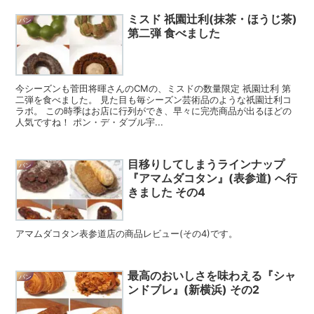
ミスド 祇園辻利(抹茶・ほうじ茶)
パン
第二弾 食べました
今シーズンも菅田将暉さんのCMの、ミスドの数量限定 祇園辻利 第
二弾を食べました。 見た目も毎シーズン芸術品のような祇園辻利コ
ラボ。 この時季はお店に行列ができ、早々に完売商品が出るほどの
人気ですね！ ポン・デ・ダブル宇...
目移りしてしまうラインナップ
パン
『アマムダコタン』(表参道) へ行
きました その4
アマムダコタン表参道店の商品レビュー(その4)です。
最高のおいしさを味わえる『シャ
パン
ンドブレ』(新横浜) その2